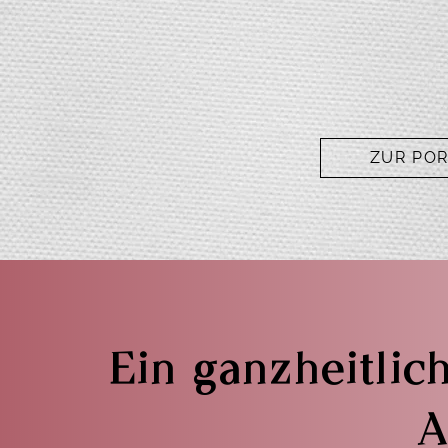
ZUR PO
Ein ganzheitlic
A