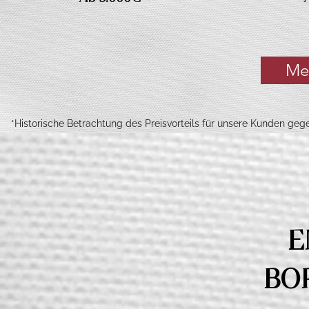
Me
*Historische Betrachtung des Preisvorteils für unsere Kunden ge
E
BO