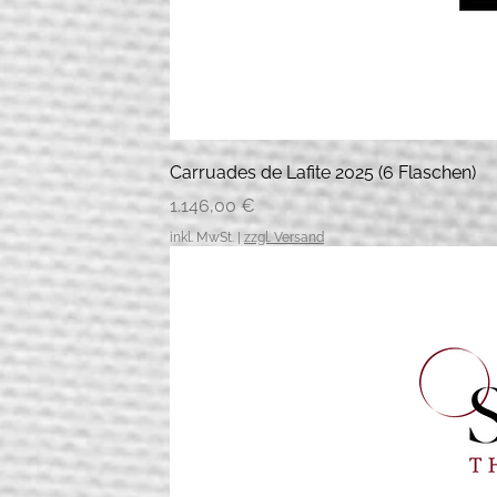
Carruades de Lafite 2025 (6 Flaschen)
Preis
1.146,00 €
inkl. MwSt.
|
zzgl. Versand