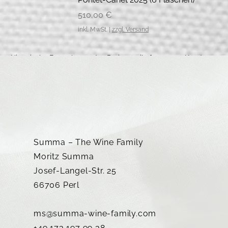
Preis
510,00 €
inkl. MwSt.
|
zzgl. Versand
*Historische Betrachtung des Preisvorteils für unsere Kunden ge
Summa – The Wine Family
Moritz Summa
Josef-Langel-Str. 25
66706 Perl
ms@summa-wine-family.com
+49 173 197 99 38