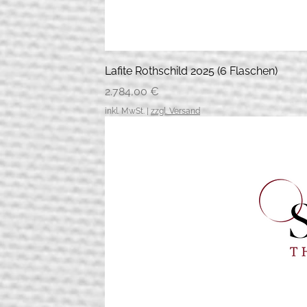
Lafite Rothschild 2025 (6 Flaschen)
Preis
2.784,00 €
inkl. MwSt.
|
zzgl. Versand