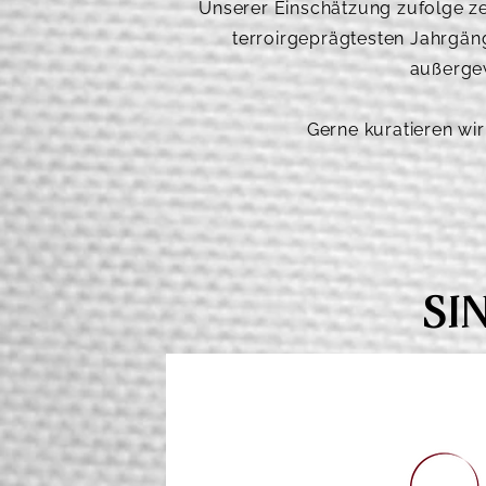
Unserer Einschätzung zufolge ze
terroirgeprägtesten Jahrgänge
außergew
Gerne kuratieren wir
SI