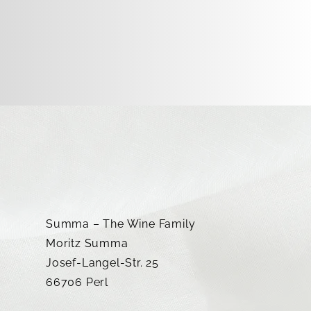
Die Wein-Ik
Summa – The Wine Family
En-Primeur 2025 – ein
Moritz Summa
Jahrgang, der mehr Terroir
Josef-Langel-Str. 25
zeigt denn je
66706 Perl