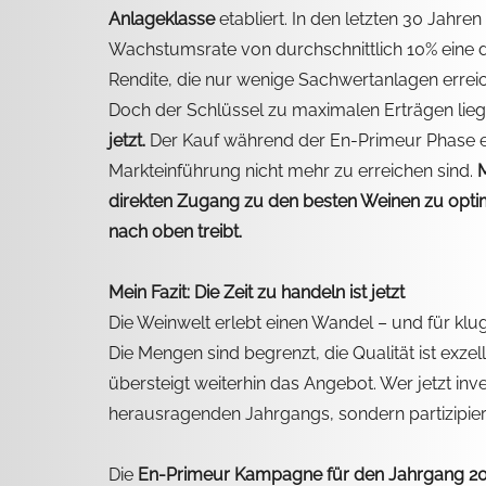
Anlageklasse
 etabliert. In den letzten 30 Jahren
Wachstumsrate von durchschnittlich 10% eine de
Rendite, die nur wenige Sachwertanlagen errei
Doch der Schlüssel zu maximalen Erträgen liegt 
jetzt.
 Der Kauf während der En-Primeur Phase e
Markteinführung nicht mehr zu erreichen sind. 
M
direkten Zugang zu den besten Weinen zu optima
nach oben treibt.
Mein Fazit: Die Zeit zu handeln ist jetzt
Die Weinwelt erlebt einen Wandel – und für kluge
Die Mengen sind begrenzt, die Qualität ist exze
übersteigt weiterhin das Angebot. Wer jetzt inves
herausragenden Jahrgangs, sondern partizipiert
Die 
En-Primeur Kampagne für den Jahrgang 2024