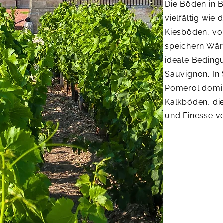
Die Böden in 
vielfältig wie 
Kiesböden, vo
speichern Wär
ideale Beding
Sauvignon. In 
Pomerol domi
Kalkböden, di
und Finesse v