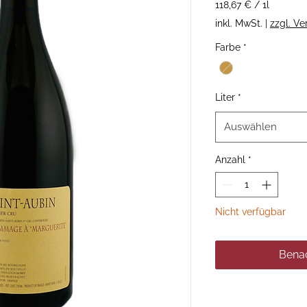
118,67 €
/
1l
118,67 €
inkl. MwSt.
|
zzgl. V
pro
1
Farbe
*
Liter
Liter
*
Auswählen
Anzahl
*
Nicht verfügbar
Benac