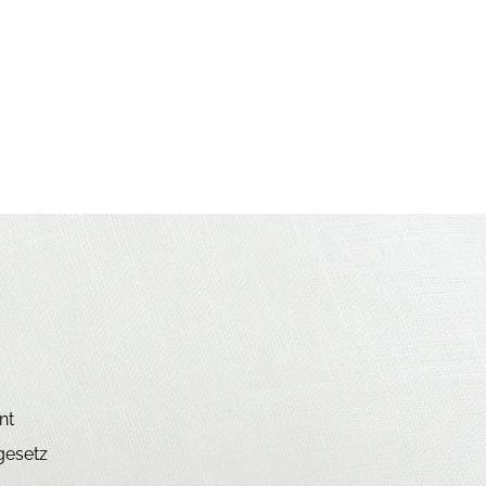
nt
gesetz