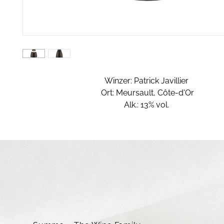
Winzer: Patrick Javillier
Ort: Meursault, Côte-d'Or
Alk.: 13% vol.
Rebsorte: 100% Chardonnay
Die Familie Javillier ist seit Generationen tief mit de
verbunden – ihre Geschichte beginnt als
Courtier
Leidenschaft und einem unermüdlichen Streben nach E
feinsten Weine an wahre Kenner und Liebhaber weiter
nach Jahrzehnten der Perfektion, ist das
Herzstück d
Javillier
der
Weißwein
, der nicht nur die See
der
Bourgogne
verkörpert, sondern als wahres Meis